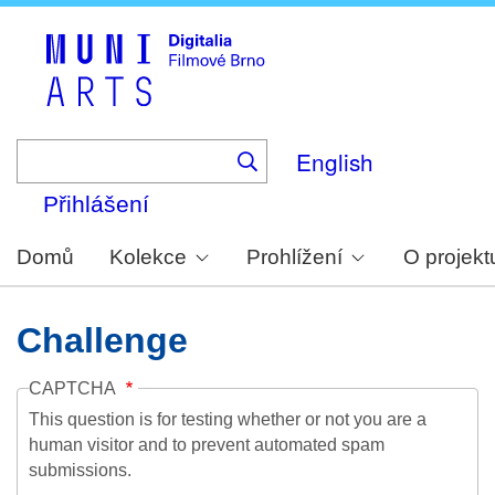
Skip
to
main
content
English
Přihlášení
Domů
Kolekce
Prohlížení
O projekt
Challenge
CAPTCHA
This question is for testing whether or not you are a
human visitor and to prevent automated spam
submissions.