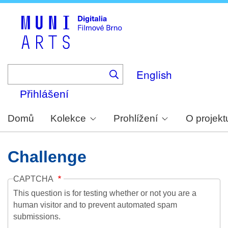
Skip
to
main
content
English
Přihlášení
Domů
Kolekce
Prohlížení
O projekt
Challenge
CAPTCHA
This question is for testing whether or not you are a
human visitor and to prevent automated spam
submissions.