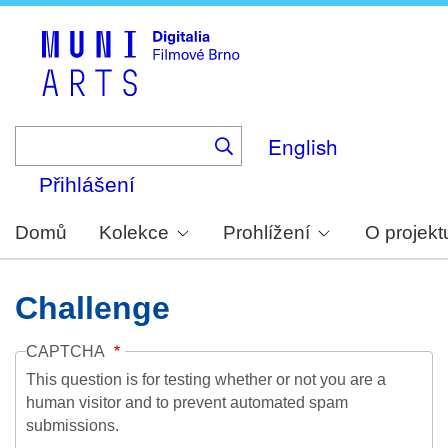
Skip
to
main
content
English
Přihlášení
Domů
Kolekce
Prohlížení
O projekt
Challenge
CAPTCHA
This question is for testing whether or not you are a
human visitor and to prevent automated spam
submissions.