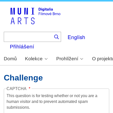
Skip
to
main
content
English
Přihlášení
Domů
Kolekce
Prohlížení
O projekt
Challenge
CAPTCHA
This question is for testing whether or not you are a
human visitor and to prevent automated spam
submissions.