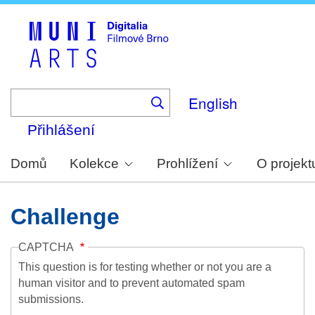
Skip
to
main
content
English
Přihlášení
Domů
Kolekce
Prohlížení
O projekt
Challenge
CAPTCHA
This question is for testing whether or not you are a
human visitor and to prevent automated spam
submissions.