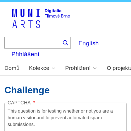
Skip
to
main
content
English
Přihlášení
Domů
Kolekce
Prohlížení
O projekt
Challenge
CAPTCHA
This question is for testing whether or not you are a
human visitor and to prevent automated spam
submissions.