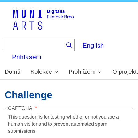
Skip
to
main
content
English
Přihlášení
Domů
Kolekce
Prohlížení
O projekt
Challenge
CAPTCHA
This question is for testing whether or not you are a
human visitor and to prevent automated spam
submissions.