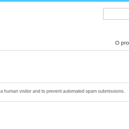
Skip
to
main
content
O pro
re a human visitor and to prevent automated spam submissions.