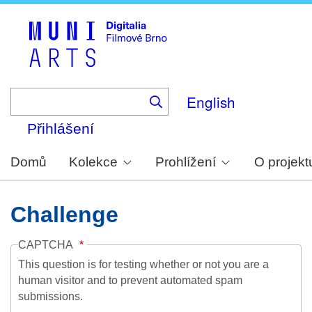
Skip
to
main
content
English
Přihlášení
Domů
Kolekce
Prohlížení
O projekt
Challenge
CAPTCHA
This question is for testing whether or not you are a
human visitor and to prevent automated spam
submissions.