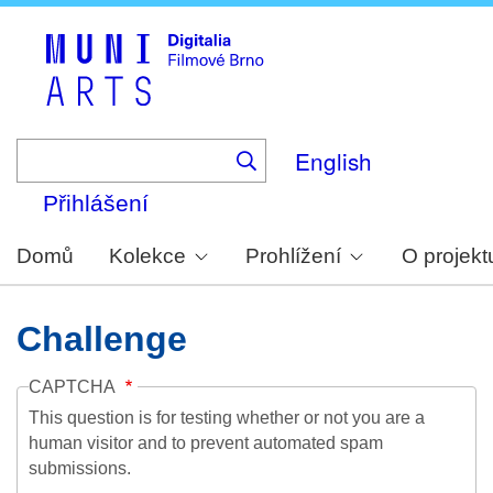
Skip
to
main
content
English
Přihlášení
Domů
Kolekce
Prohlížení
O projekt
Challenge
CAPTCHA
This question is for testing whether or not you are a
human visitor and to prevent automated spam
submissions.