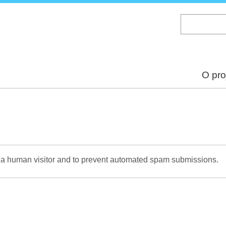
Skip
to
main
content
O pro
re a human visitor and to prevent automated spam submissions.