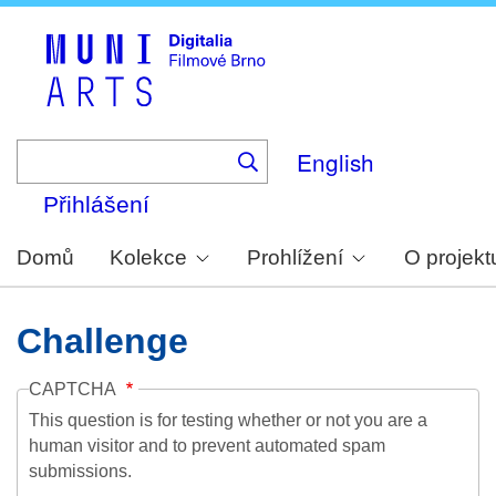
Skip
to
main
content
English
Přihlášení
Domů
Kolekce
Prohlížení
O projekt
Challenge
CAPTCHA
This question is for testing whether or not you are a
human visitor and to prevent automated spam
submissions.