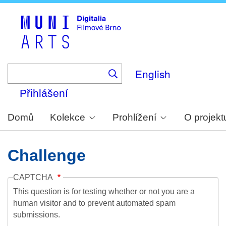
Skip
to
main
content
English
Přihlášení
Domů
Kolekce
Prohlížení
O projekt
Challenge
CAPTCHA
This question is for testing whether or not you are a
human visitor and to prevent automated spam
submissions.