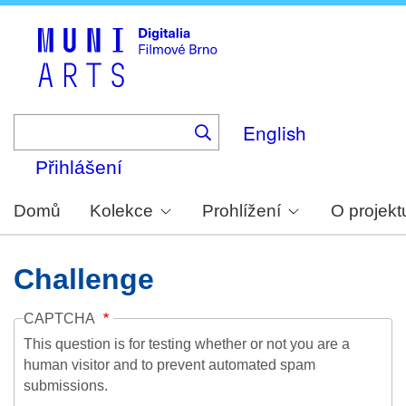
Skip
to
main
content
English
Přihlášení
Domů
Kolekce
Prohlížení
O projekt
Challenge
CAPTCHA
This question is for testing whether or not you are a
human visitor and to prevent automated spam
submissions.