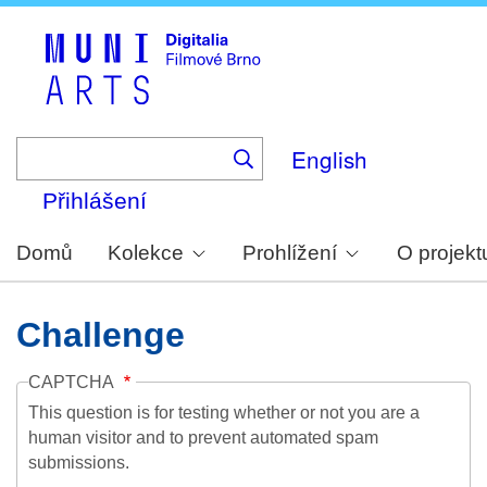
Skip
to
main
content
English
Přihlášení
Domů
Kolekce
Prohlížení
O projekt
Challenge
CAPTCHA
This question is for testing whether or not you are a
human visitor and to prevent automated spam
submissions.