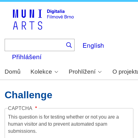
Skip
to
main
content
English
Přihlášení
Domů
Kolekce
Prohlížení
O projekt
Challenge
CAPTCHA
This question is for testing whether or not you are a
human visitor and to prevent automated spam
submissions.