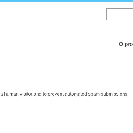
Skip
to
main
content
O pro
re a human visitor and to prevent automated spam submissions.