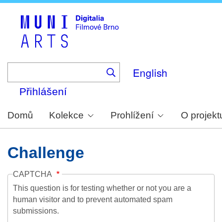
Skip
to
main
content
English
Přihlášení
Domů
Kolekce
Prohlížení
O projekt
Challenge
CAPTCHA
This question is for testing whether or not you are a
human visitor and to prevent automated spam
submissions.