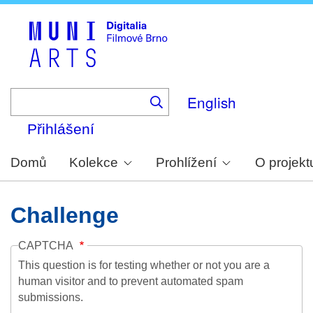
Skip
to
main
content
English
Přihlášení
Domů
Kolekce
Prohlížení
O projekt
Challenge
CAPTCHA
This question is for testing whether or not you are a
human visitor and to prevent automated spam
submissions.