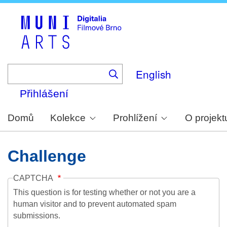
Skip
to
main
content
English
Přihlášení
Domů
Kolekce
Prohlížení
O projekt
Challenge
CAPTCHA
This question is for testing whether or not you are a
human visitor and to prevent automated spam
submissions.