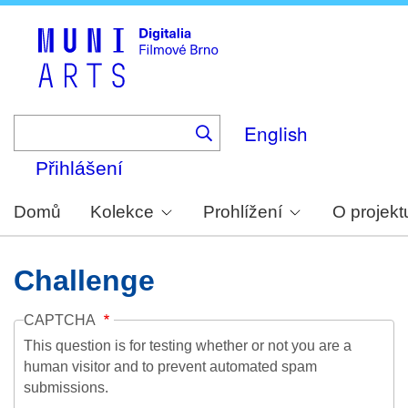
Skip
to
main
content
English
Přihlášení
Domů
Kolekce
Prohlížení
O projekt
Challenge
CAPTCHA
This question is for testing whether or not you are a
human visitor and to prevent automated spam
submissions.