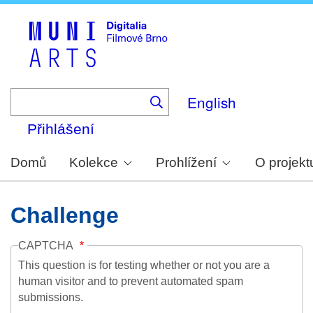
Skip
to
main
content
English
Přihlášení
Domů
Kolekce
Prohlížení
O projekt
Challenge
CAPTCHA
This question is for testing whether or not you are a
human visitor and to prevent automated spam
submissions.