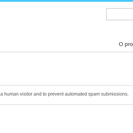
Skip
to
main
content
O pro
re a human visitor and to prevent automated spam submissions.