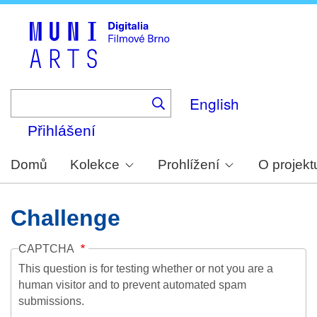
Skip
to
main
content
English
Přihlášení
Domů
Kolekce
Prohlížení
O projekt
Challenge
CAPTCHA
This question is for testing whether or not you are a
human visitor and to prevent automated spam
submissions.