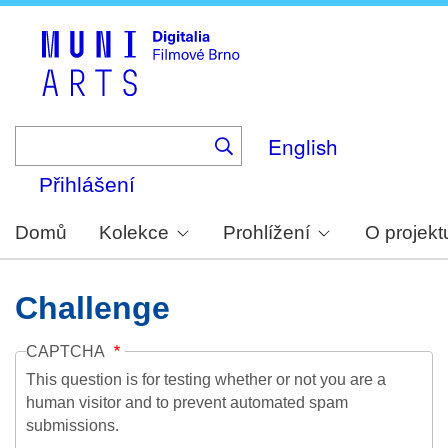
Skip
to
main
content
English
Přihlášení
Domů
Kolekce
Prohlížení
O projekt
Challenge
CAPTCHA
This question is for testing whether or not you are a
human visitor and to prevent automated spam
submissions.