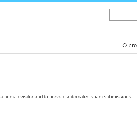
Skip
to
main
content
O pro
re a human visitor and to prevent automated spam submissions.