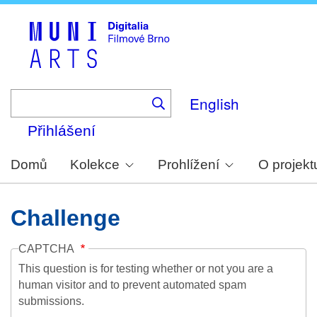
Skip
to
main
content
English
Přihlášení
Domů
Kolekce
Prohlížení
O projekt
Challenge
CAPTCHA
This question is for testing whether or not you are a
human visitor and to prevent automated spam
submissions.