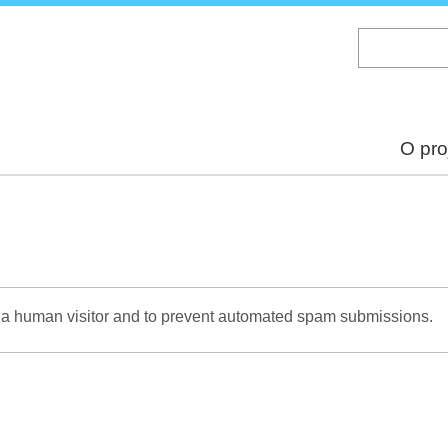
Skip
to
main
content
O pro
re a human visitor and to prevent automated spam submissions.