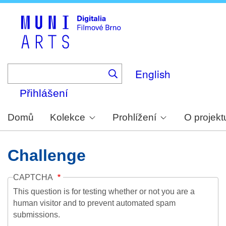
Skip
to
main
content
English
Přihlášení
Domů
Kolekce
Prohlížení
O projekt
Challenge
CAPTCHA
This question is for testing whether or not you are a
human visitor and to prevent automated spam
submissions.