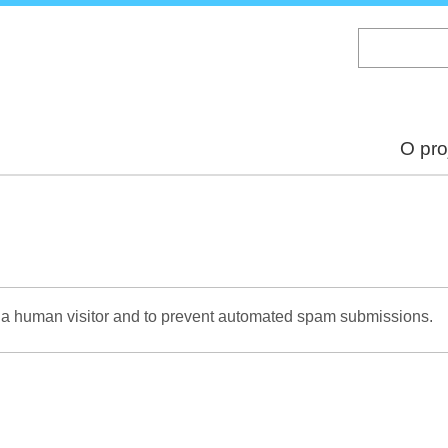
Skip
to
main
content
O pro
re a human visitor and to prevent automated spam submissions.