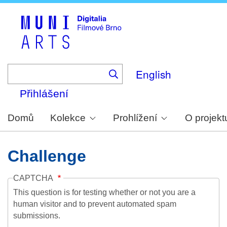
Skip
to
main
content
English
Přihlášení
Domů
Kolekce
Prohlížení
O projekt
Challenge
CAPTCHA
This question is for testing whether or not you are a
human visitor and to prevent automated spam
submissions.