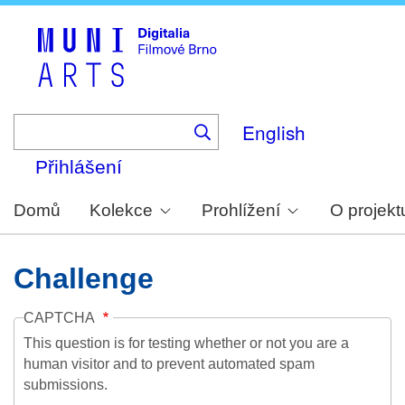
Skip
to
main
content
English
Přihlášení
Domů
Kolekce
Prohlížení
O projekt
Challenge
CAPTCHA
This question is for testing whether or not you are a
human visitor and to prevent automated spam
submissions.