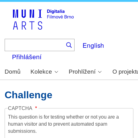
Skip
to
main
content
English
Přihlášení
Domů
Kolekce
Prohlížení
O projekt
Challenge
CAPTCHA
This question is for testing whether or not you are a
human visitor and to prevent automated spam
submissions.