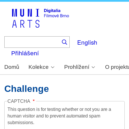
Skip
to
main
content
English
Přihlášení
Domů
Kolekce
Prohlížení
O projekt
Challenge
CAPTCHA
This question is for testing whether or not you are a
human visitor and to prevent automated spam
submissions.