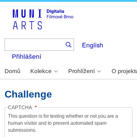
Skip
to
main
content
English
Přihlášení
Domů
Kolekce
Prohlížení
O projekt
Challenge
CAPTCHA
This question is for testing whether or not you are a
human visitor and to prevent automated spam
submissions.