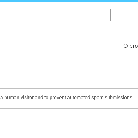
Skip
to
main
content
O pro
re a human visitor and to prevent automated spam submissions.