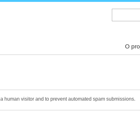
Skip
to
main
content
O pro
re a human visitor and to prevent automated spam submissions.