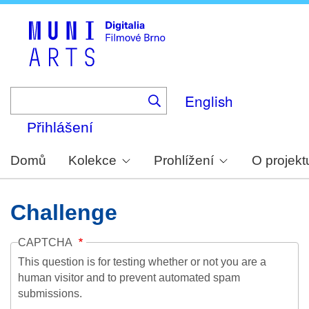
Skip
to
main
content
English
Přihlášení
Domů
Kolekce
Prohlížení
O projekt
Challenge
CAPTCHA
This question is for testing whether or not you are a
human visitor and to prevent automated spam
submissions.