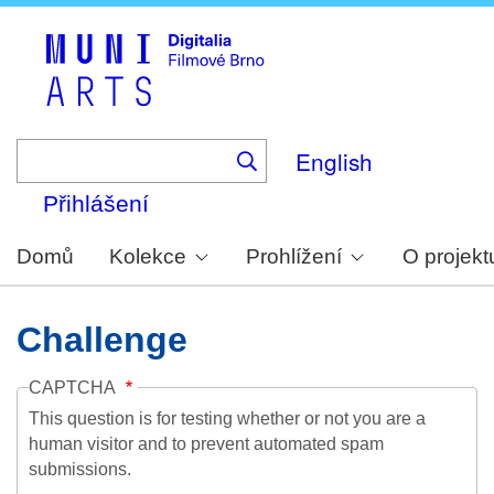
Skip
to
main
content
English
Přihlášení
Domů
Kolekce
Prohlížení
O projekt
Challenge
CAPTCHA
This question is for testing whether or not you are a
human visitor and to prevent automated spam
submissions.