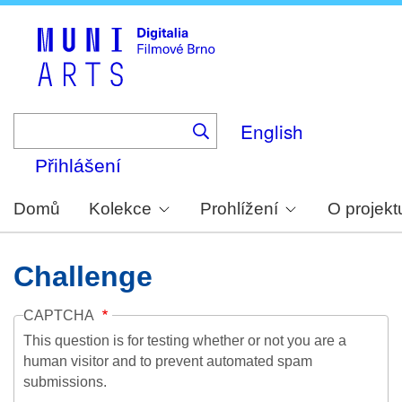
Skip
to
main
content
English
Přihlášení
Domů
Kolekce
Prohlížení
O projekt
Challenge
CAPTCHA
This question is for testing whether or not you are a
human visitor and to prevent automated spam
submissions.