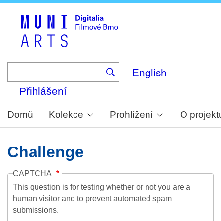
Skip
to
main
content
English
Přihlášení
Domů
Kolekce
Prohlížení
O projekt
Challenge
CAPTCHA
This question is for testing whether or not you are a
human visitor and to prevent automated spam
submissions.