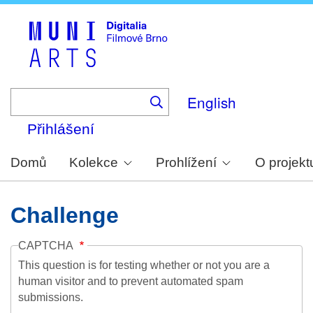
Skip
to
main
content
English
Přihlášení
Domů
Kolekce
Prohlížení
O projekt
Challenge
CAPTCHA
This question is for testing whether or not you are a
human visitor and to prevent automated spam
submissions.