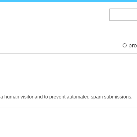
Skip
to
main
content
O pro
re a human visitor and to prevent automated spam submissions.