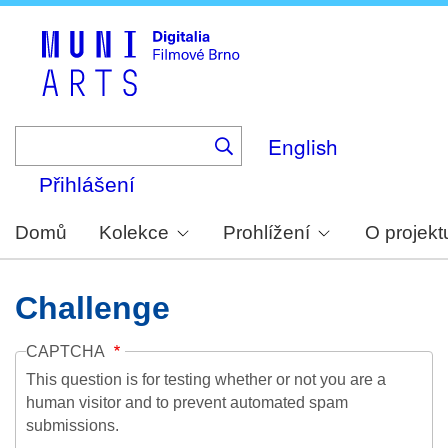
Skip
to
main
content
English
Přihlášení
Domů
Kolekce
Prohlížení
O projekt
Challenge
CAPTCHA
This question is for testing whether or not you are a
human visitor and to prevent automated spam
submissions.