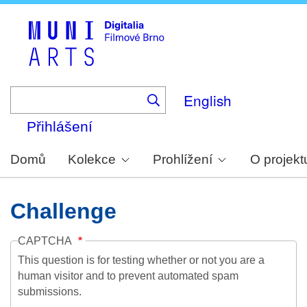
Skip
to
main
content
English
Přihlášení
Domů
Kolekce
Prohlížení
O projekt
Challenge
CAPTCHA
This question is for testing whether or not you are a
human visitor and to prevent automated spam
submissions.