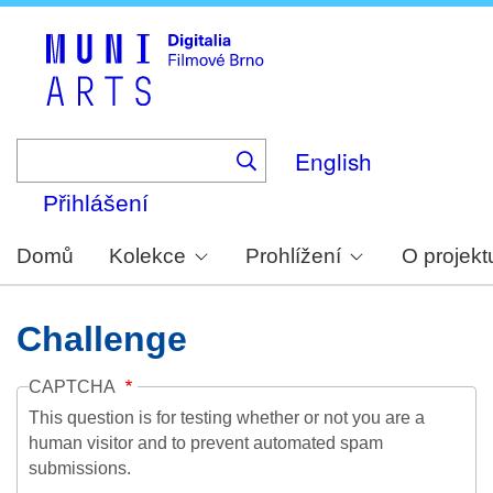
Skip
to
main
content
English
Přihlášení
Domů
Kolekce
Prohlížení
O projekt
Challenge
CAPTCHA
This question is for testing whether or not you are a
human visitor and to prevent automated spam
submissions.