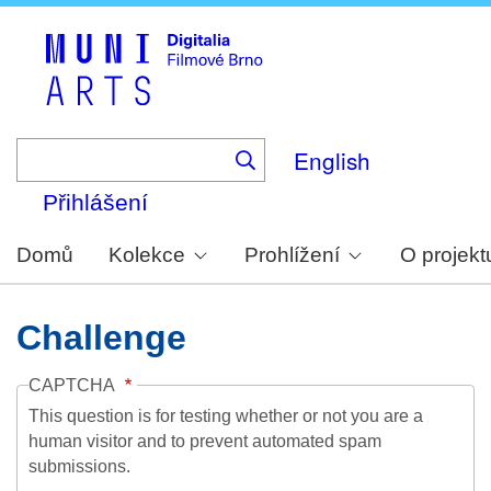
Skip
to
main
content
English
Přihlášení
Domů
Kolekce
Prohlížení
O projekt
Challenge
CAPTCHA
This question is for testing whether or not you are a
human visitor and to prevent automated spam
submissions.