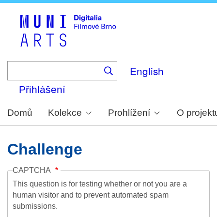
Skip
to
main
content
English
Přihlášení
Domů
Kolekce
Prohlížení
O projekt
Challenge
CAPTCHA
This question is for testing whether or not you are a
human visitor and to prevent automated spam
submissions.