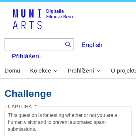
Skip
to
main
content
English
Přihlášení
Domů
Kolekce
Prohlížení
O projekt
Challenge
CAPTCHA
This question is for testing whether or not you are a
human visitor and to prevent automated spam
submissions.