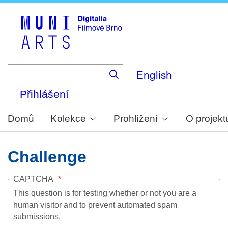
Skip
to
main
content
English
Přihlášení
Domů
Kolekce
Prohlížení
O projekt
Challenge
CAPTCHA
This question is for testing whether or not you are a
human visitor and to prevent automated spam
submissions.